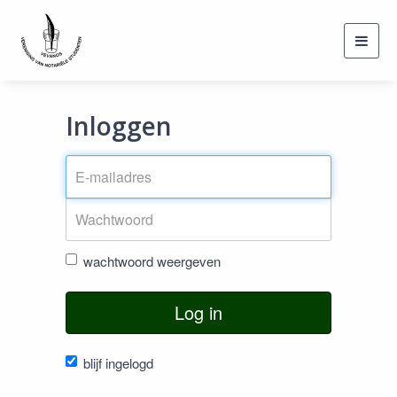
Toggl
navig
Inloggen
wachtwoord weergeven
Log in
blijf ingelogd