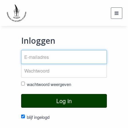
Toggl
navig
Inloggen
wachtwoord weergeven
Log in
blijf ingelogd