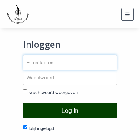
Toggl
navig
Inloggen
wachtwoord weergeven
Log in
blijf ingelogd