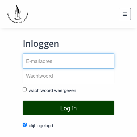
Toggl
navig
Inloggen
wachtwoord weergeven
Log in
blijf ingelogd