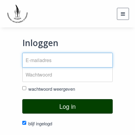
Toggl
navig
Inloggen
wachtwoord weergeven
Log in
blijf ingelogd