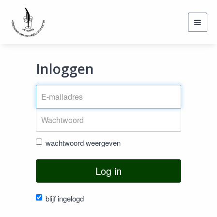
Toggl
navig
Inloggen
wachtwoord weergeven
Log in
blijf ingelogd