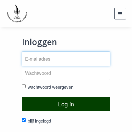
Toggl
navig
Inloggen
wachtwoord weergeven
Log in
blijf ingelogd