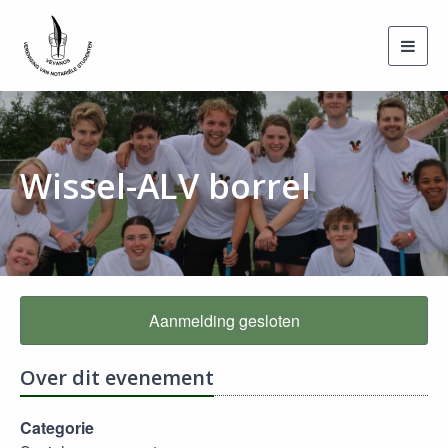
Toggl
navig
Wissel-ALV borrel
Aanmelding gesloten
Over dit evenement
Categorie