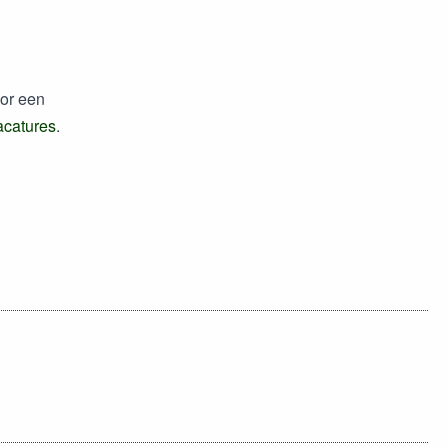
oor een
acatures
.