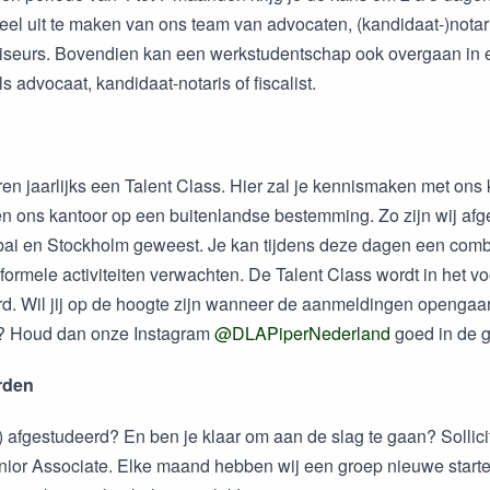
eel uit te maken van ons team van advocaten, (kandidaat-)nota
iseurs. Bovendien kan een werkstudentschap ook overgaan in 
ls advocaat, kandidaat-notaris of fiscalist.
en jaarlijks een Talent Class. Hier zal je kennismaken met ons 
 ons kantoor op een buitenlandse bestemming. Zo zijn wij afg
bai en Stockholm geweest. Je kan tijdens deze dagen een comb
formele activiteiten verwachten. De Talent Class wordt in het vo
d. Wil jij op de hoogte zijn wanneer de aanmeldingen opengaa
s? Houd dan onze Instagram
@DLAPiperNederland
goed in de g
rden
a) afgestudeerd? En ben je klaar om aan de slag te gaan? Sollic
unior Associate. Elke maand hebben wij een groep nieuwe starte