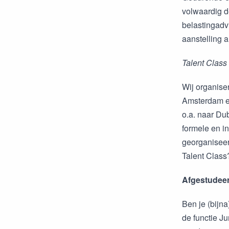
volwaardig d
belastingadv
aanstelling a
Talent Class
Wij organiser
Amsterdam en
o.a. naar Du
formele en in
georganiseer
Talent Clas
Afgestudee
Ben je (bijn
de functie J