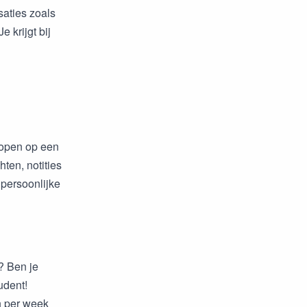
saties zoals
 krijgt bij
lopen op een
ten, notities
 persoonlijke
e? Ben je
udent!
n per week