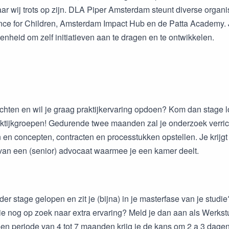
aar wij trots op zijn. DLA Piper Amsterdam steunt diverse organi
nce for Children, Amsterdam Impact Hub en de Patta Academy. Je
enheid om zelf initiatieven aan te dragen en te ontwikkelen.
echten en wil je graag praktijkervaring opdoen? Kom dan stage 
ktijkgroepen! Gedurende twee maanden zal je onderzoek verrich
 en concepten, contracten en processtukken opstellen. Je krijgt
van een (senior) advocaat waarmee je een kamer deelt.
der stage gelopen en zit je (bijna) in je masterfase van je studi
die nog op zoek naar extra ervaring? Meld je dan aan als Werkst
n periode van 4 tot 7 maanden krijg je de kans om 2 a 3 dage