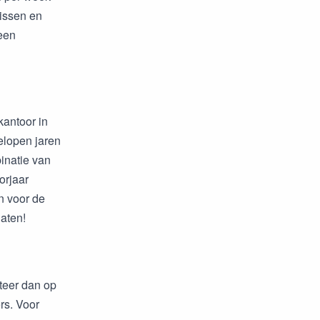
rissen en
een
kantoor in
elopen jaren
inatie van
orjaar
n voor de
aten!
iteer dan op
rs. Voor