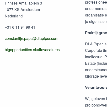
professioneel
Prinses Amaliaplein 3
ondernemersc
1077 XS Amsterdam
organisatie 
Nederland
je eigen ste
+31 6 11 94 99 41
Praktijkgro
constantijn.papa@dlapiper.com
DLA Piper is 
bigopportunities.nl/allevacatures
Corporate (i
Intellectual 
Estate (inclu
ondersteunen.
bijdrage lev
Verantwoor
Wij geloven 
pro bono-wer