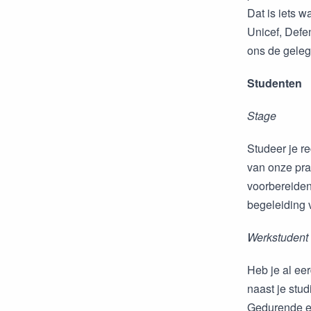
Dat is iets w
Unicef, Defe
ons de geleg
Studenten
Stage
Studeer je r
van onze pra
voorbereiden
begeleiding 
Werkstudent
Heb je al eer
naast je stu
Gedurende ee