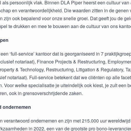
 als persoonlijk vlak. Binnen DLA Piper heerst een cultuur van 
hap en verantwoordelijkheid. Die waarden zitten in de genen 
en zijn ook bepalend voor onze snelle groei. Dat geeft jou de g
mpel te drukken en mee te bouwen aan de cultuur van ons kanto
epen
een ‘full-service’ kantoor dat is georganiseerd in 7 praktijkgroe
nclusief notariaat), Finance Projects & Restructuring, Employmen
Property & Technology, Restructuring, Litigation & Regulatory, T
sief notariaat). Full-service betekent dat we cliënten op alle fac
 Voor welke specialisatie je uiteindelijk ook kiest, je zult een b
eren, ook in grensoverschrijdende zaken.
d ondernemen
in verantwoord ondernemen en zijn met 215.000 uur wereldwijd
kzaamheden in 2022, een van de grootste pro bono-leveranciers