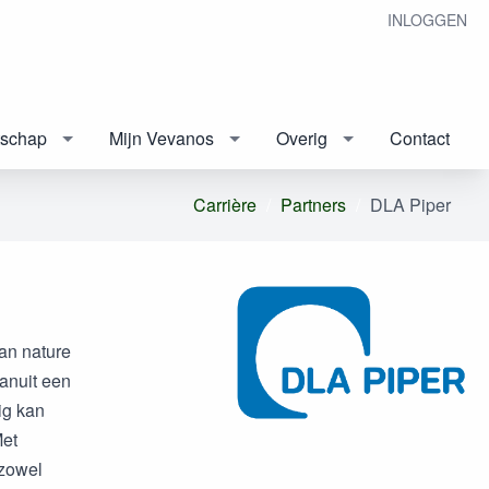
INLOGGEN
tschap
Mijn Vevanos
Overig
Contact
Carrière
Partners
DLA Piper
van nature
vanuit een
ig kan
Met
 zowel