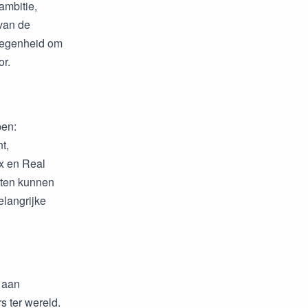
ambitie,
van de
elegenheid om
or.
pen:
t,
ax en Real
etten kunnen
elangrijke
 aan
 ter wereld.