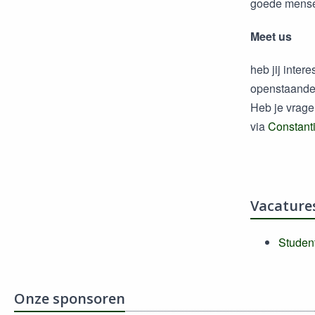
goede mensen
Meet us
heb jij inter
openstaande
Heb je vrage
via
Constant
Vacature
Student
Onze sponsoren