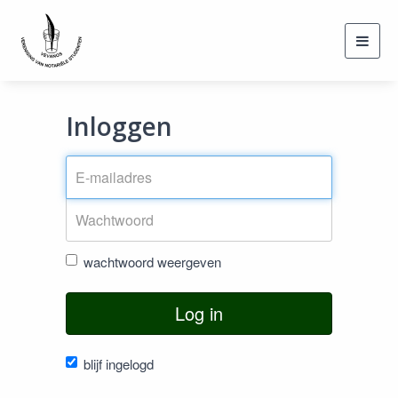
Toggl
navig
Inloggen
wachtwoord weergeven
Log in
blijf ingelogd