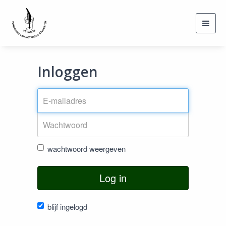
Toggl
navig
Inloggen
wachtwoord weergeven
Log in
blijf ingelogd